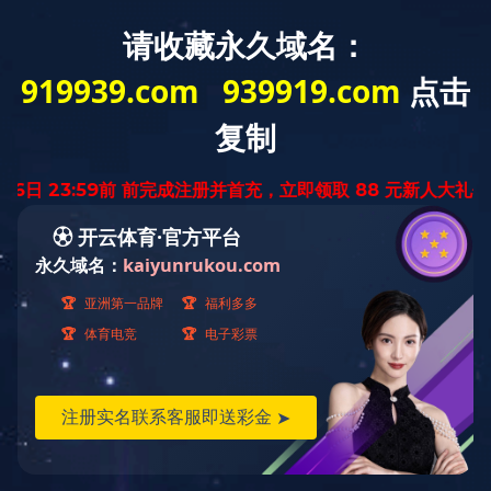
所在位置：
国际科技频道
>
国际科技新闻
>
新工艺将湿咖啡渣快速转化为生物炭
|
科技日报
2026-06-26 01:35:00
在研靶向药可阻断癌细胞向脑转移
|
科技日报
2026-06-26 01:35:00
肠道真菌或成治疗儿童过敏潜在靶点
|
科技日报
2026-06-26 01:35:00
下一代数据库技术展现大幅减少AI“幻觉”潜