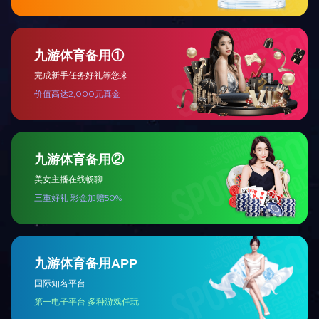
预处理涂层技术让下一代晶体管更易制造
|
科技日报
2026-06-19 01:35:00
...
下一页
科技日报社概况
科技日报概况
报社领导
关于星空平台
联系我们
公示公告
广告刊例
科技日报社公开招聘公告
互联网新闻信息服务许可证
信息网络传播视听节目许可证
举报平台
版权声明
Copyright © Science and Technology Daily, All Rights Reserved
科技日报社 星空平台 版权所有
京ICP备
06005116
号
违法和不良信息举报电话：010-58884152
京公网安备11010802036145号
J9九游会·(中国)首页登录入口
|
开云在线平台
|
hth官方
网页入口
|
中欧在线登录官网
|
乐鱼在线登录
|
乐鱼·体育
|
世界杯官网
|
线上现金买球登录
|
华体会在线(中国)唯一
官方网站
|