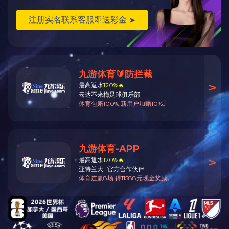
加拿大发布首项国家级核能战略
|
科技日报
2026-06-24 01:45:00
模块化设计的纳米递药机器人能自行组装
|
科技日报
2026-06-24 01:35:00
香烟烟雾会升高成年人体内镉含量
|
科技日报
2026-06-24 01:35:00
干细胞疗法缓解一种自身免疫疾病超15年
|
科技日报
2026-06-23 01:45:00
第三届“启迪奖”颁奖仪式在巴黎举行，聚焦