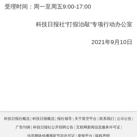
受理时间：周一至周五9:00-17:00
科技日报社“打假治敲”专项行动办公室
2021年9月10日
科技日报社概况
科技日报概况
报社领导
关于星空平台
联系我们
公示公告
广告刊例
科技日报社公开招聘公告
互联网新闻信息服务许可证
信息网络传播视听节目许可证
举报平台
版权声明