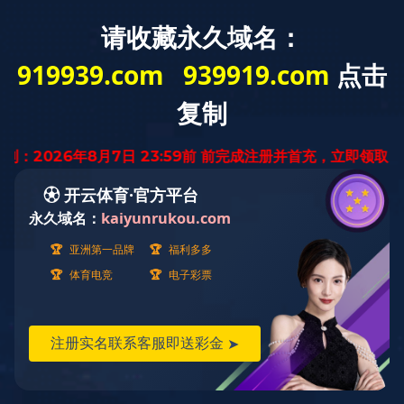
登录
所在位置：
星空平台首页
>
滚动
> 正文
伟大征程｜党的十二大：建设有中国
特色的社会主义
2026-06-25 07:37:12
来源:
新华社
3
新华社记者 胡喆 赵旭