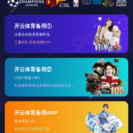
经济建设总的奋斗目标，是在不断提高经济效益的前
提下，力争使全国工农业的年总产值翻两番，使人民
的物质文化生活可以达到小康水平。
民亦劳止，汔可小康。如今，在中国共产党的领导
下，千年追求的小康梦在中国特色社会主义新时代变
成了现实。