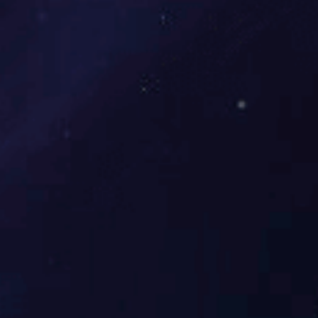
党对社会主义现代化建设规律和奋斗目标的认识越来
越成熟，越来越全面，越来越丰富。
党的十八大以来，以习近平同志为核心的党中央统筹
把握中华民族伟大复兴战略全局和世界百年未有之大
变局，团结带领全党全国各族人民砥砺前行，创造了
新时代中国特色社会主义的伟大成就，彰显了中国特
色社会主义的强大生机活力，为实现中华民族伟大复
兴提供了更为完善的制度保证、更为坚实的物质基
础、更为主动的精神力量。
习近平总书记在党的十九大报告中指出：“中国特色
社会主义是改革开放以来党的全部理论和实践的主
题，是党和人民历尽千辛万苦、付出巨大代价取得的