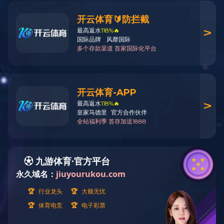
1982年9月1日至11日，中国共产党第十二次全国代表大会在北京召开。
这是大会会场（资料照片）。新华社发