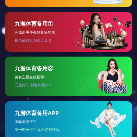
2026年2月10日，在北京市西城区银龄老年公寓，老人们在玩益智游戏。
新华社记者 谢晗 摄
盛夏的北京，绿意盎然。“吾老·新街”养老服务街区的
父母食堂里，实惠可口的营养餐暖胃更暖心。从这里
向南走几步，银龄老年公寓与新街口街道综合文化中
心毗邻而立，是北京市首家委托医院运营的区级公办
养老机构。
防滑地面、圆角家具、床头紧急呼叫装置、卫生间安
全扶手、护理床可调节扶手……公寓内房间温馨明
亮，适老化细节随处可见。公寓内还设有健康管理