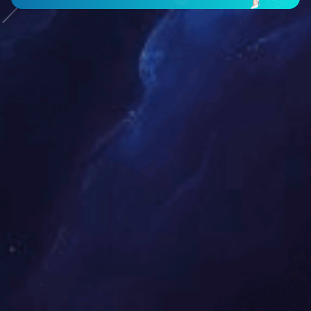
室，血脂、血糖、血氧等检测设备一应俱全，数据实
时上传，与医疗机构共享，形成动态健康档案。入住
公寓的老人王国栋感慨地说：“如今的日子越过越
好，靠的是国家想着咱们！”
养老既是“家事”，也是“国事”。截至2025年底，我国
60岁及以上老年人口达3.2亿人，预计到2035年，这
一群体数量将超4亿人。“十五五”规划纲要提出，统筹
规划养老服务设施布局，优化基本养老服务供给，推
动养老服务扩容提质增效。
暖心的民生关怀，精准回应了“老有所养”的时代考
题，也于细微处生动诠释了小康的价值追求。从提出
小康目标，到如期全面建成小康社会，再到以中国式
现代化全面推进强国建设、民族复兴伟业，中国共产