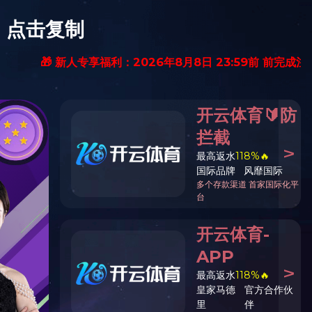
上现金买球登录
|
华体会在线(中国)唯一官方网站
|
码登录