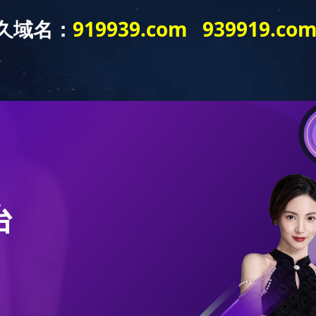
|
中欧在线登录官网
|
乐鱼在线登录
|
乐鱼·体育
|
世界杯官网
|
线
扫